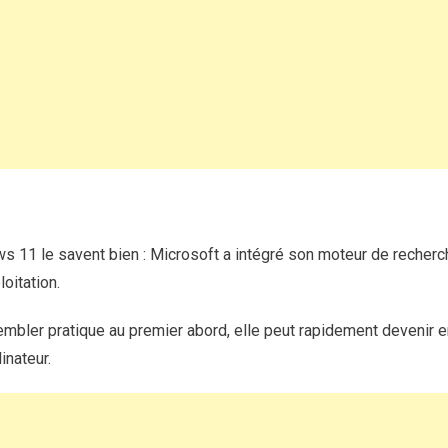
11
?
Voici
comment
l’enlever
et
accélérer
votre
ordinateur
ws 11 le savent bien : Microsoft a intégré son moteur de reche
oitation.
sembler pratique au premier abord, elle peut rapidement devenir en
inateur.