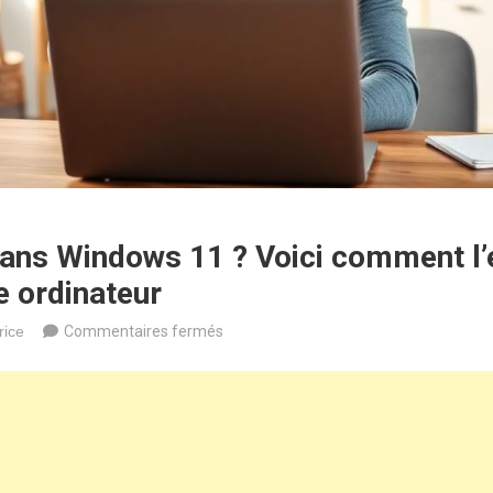
ans Windows 11 ? Voici comment l’
e ordinateur
sur
rice
Commentaires fermés
Trop
de
Bing
dans
Windows