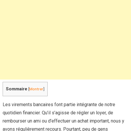
le
plafond
maxim
que
vous
devez
respecte
Sommaire
[
Montrer
]
Les virements bancaires font partie intégrante de notre
quotidien financier. Qu’il s’agisse de régler un loyer, de
rembourser un ami ou d’effectuer un achat important, nous y
avons régulièrement recours. Pourtant, peu de gens