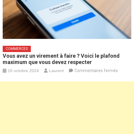
COMMERCES
Vous avez un virement à faire ? Voici le plafond
maximum que vous devez respecter
sur
16 octobre 2024
Laurent
Commentaires fermés
Vous
avez
un
viremen
à
faire
?
Voici