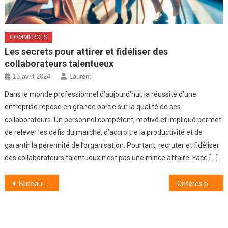
COMMERCES
Les secrets pour attirer et fidéliser des
collaborateurs talentueux
13 avril 2024
Laurent
Dans le monde professionnel d’aujourd’hui, la réussite d’une
entreprise repose en grande partie sur la qualité de ses
collaborateurs. Un personnel compétent, motivé et impliqué permet
de relever les défis du marché, d’accroître la productivité et de
garantir la pérennité de l’organisation. Pourtant, recruter et fidéliser
des collaborateurs talentueux n’est pas une mince affaire. Face […]
Navigation
Bureau flexible à EuroRennes : les avantages
Critères pour choisir un bon robot piscine
de
l’article