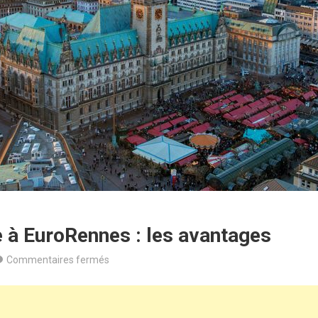
e à EuroRennes : les avantages
sur
Commentaires fermés
Bureau
flexible
à