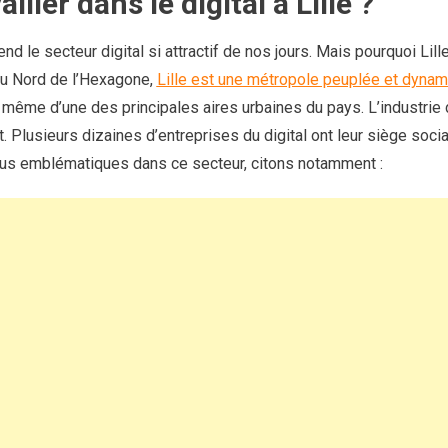
iller dans le digital à Lille ?
rend le secteur digital si attractif de nos jours. Mais pourquoi Li
du Nord de l’Hexagone,
Lille est une métropole peuplée et dyna
git même d’une des principales aires urbaines du pays. L’industrie
. Plusieurs dizaines d’entreprises du digital ont leur siège social
plus emblématiques dans ce secteur, citons notamment :