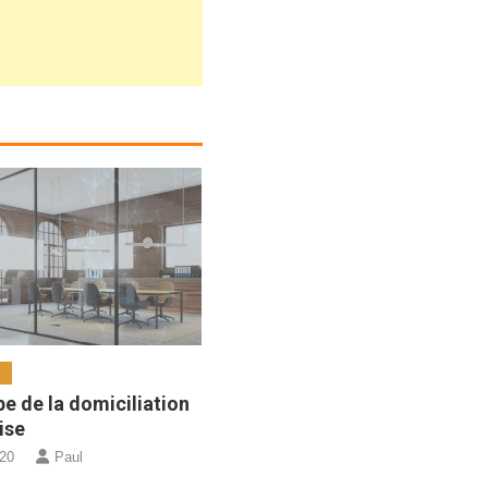
R
pe de la domiciliation
ise
020
Paul