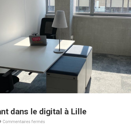
t dans le digital à Lille
sur
Commentaires fermés
Être