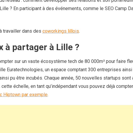
du réseau : comment développer ses relations et son portefeuille
à Lille ? En participant à des événements, comme le SEO Camp Da
à travailler dans des
coworkings lillois
.
 à partager à Lille ?
ompter sur un vaste écosystème tech de 80 000m² pour faire fleurir
e Lille Euratechnologies, un espace comptant 300 entreprises ainsi
 ainsi pu être incubés. Chaque année, 50 nouvelles startups son
à cette échelle, en tant qu’indépendant vous pouvez déjà compte
ec Hiptown par exemple
.