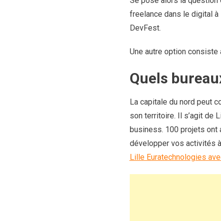
Se pose alors la question 
freelance dans le digital 
DevFest.
Une autre option consiste 
Quels bureaux
La capitale du nord peut c
son territoire. Il s’agit d
business. 100 projets ont
développer vos activités 
Lille Euratechnologies av