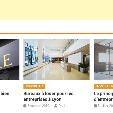
IMMOBILIER
IMMOBILIE
 bien
Bureaux à louer pour les
Le princi
entreprises à Lyon
d’entrepr
5 octobre 2019
Paul
5 juillet 2