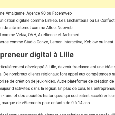
me Amalgame, Agence 90 ou Facemweb
ication digitale comme Linkeo, Les Enchanteurs ou La Confect
n de site internet comme Alteo, Neoweb
el comme Vekia, OVH, Axellience et Archimed
erce comme Studio Gonzo, Lemon Interactive, Keblow ou Ineat
reneur digital à Lille
articulièrement développé à Lille, devenir freelance est une idée
âge. De nombreux clients régionaux font appel aux compétences 
se de création de jeux-vidéo. Autre plateforme de création de j
eur d’activités dans la région. En plus de cela, les entrepreneurs
r-faire et des sociétés historiques qui souhaitent accélérer leur 
, marque de vêtements pour enfants de 0 à 14 ans.