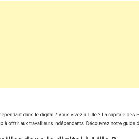
indépendant
dans
le
digital
à
Lille
épendant dans le digital ? Vous vivez à Lille ? La capitale des
à offrir aux travailleurs indépendants. Découvrez notre guide du 