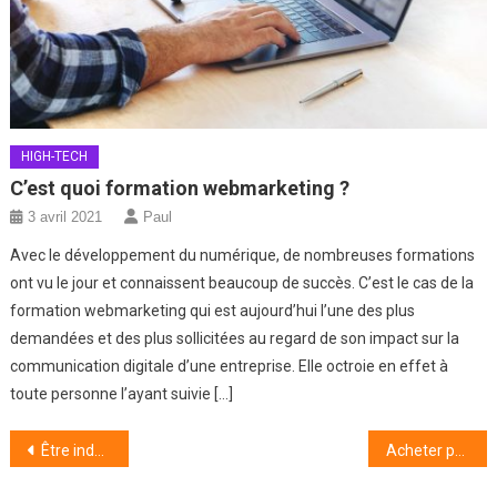
HIGH-TECH
C’est quoi formation webmarketing ?
3 avril 2021
Paul
Avec le développement du numérique, de nombreuses formations
ont vu le jour et connaissent beaucoup de succès. C’est le cas de la
formation webmarketing qui est aujourd’hui l’une des plus
demandées et des plus sollicitées au regard de son impact sur la
communication digitale d’une entreprise. Elle octroie en effet à
toute personne l’ayant suivie […]
Navigation
Être indépendant dans le digital à Lille
Acheter par un programme immobilier neuf à Marseille : les avantages
de