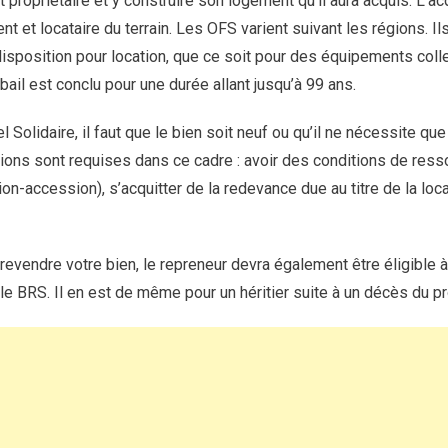
t propriétaire et y construire son logement qu’il aura acquis. L’ac
t et locataire du terrain. Les OFS varient suivant les régions. Il
isposition pour location, que ce soit pour des équipements coll
ail est conclu pour une durée allant jusqu’à 99 ans.
l Solidaire, il faut que le bien soit neuf ou qu’il ne nécessite q
tions sont requises dans ce cadre : avoir des conditions de ress
on-accession), s’acquitter de la redevance due au titre de la locat
revendre votre bien, le repreneur devra également être éligible 
le BRS. Il en est de même pour un héritier suite à un décès du pr