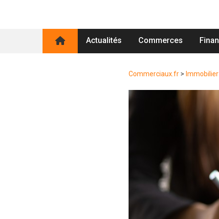
Actualités
Commerces
Fina
Commerciaux.fr
>
Immobilier