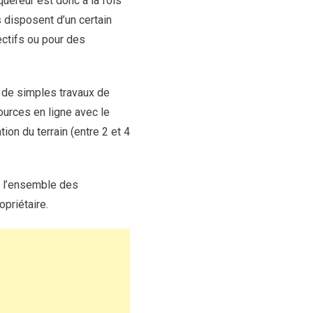
quéreur est donc à la fois
s disposent d’un certain
ectifs ou pour des
ue de simples travaux de
ources en ligne avec le
ion du terrain (entre 2 et 4
à l’ensemble des
opriétaire.