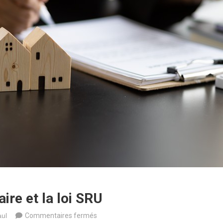
aire et la loi SRU
sur
ul
Commentaires fermés