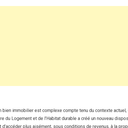
Bail
Réel
Solidaire
et
la
loi
SRU
un bien immobilier est complexe compte tenu du contexte actuel, e
ère du Logement et de l’Habitat durable a créé un nouveau dispo
t d’accéder plus aisément, sous conditions de revenus, à la propr