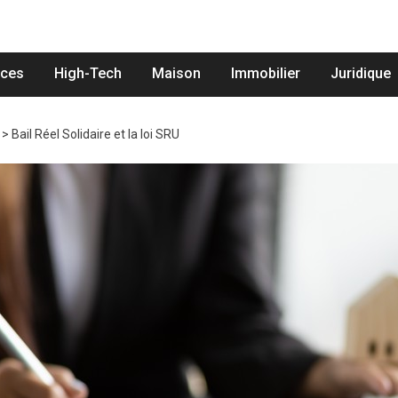
nces
High-Tech
Maison
Immobilier
Juridique
>
Bail Réel Solidaire et la loi SRU