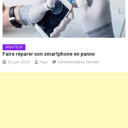
HIGH-TECH
Faire réparer son smartphone en panne
sur
15 juin 2019
Paul
Commentaires fermés
Faire
réparer
son
smartphone
en
panne