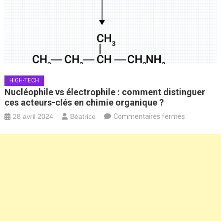
HIGH-TECH
Nucléophile vs électrophile : comment distinguer
ces acteurs-clés en chimie organique ?
sur
28 avril 2024
Béatrice
Commentaires fermés
Nucléophile
vs
électrophile
:
comment
distinguer
ces
acteurs-