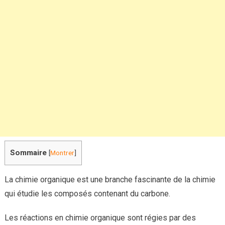
clés
en
chimie
organique
?
Sommaire
[
Montrer
]
La chimie organique est une branche fascinante de la chimie
qui étudie les composés contenant du carbone.
Les réactions en chimie organique sont régies par des