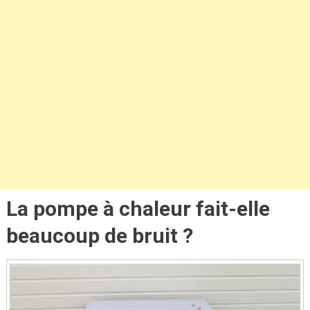
La pompe à chaleur fait-elle
beaucoup de bruit ?