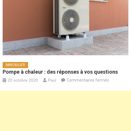
IMMOBILIER
Pompe à chaleur : des réponses à vos questions
sur
20 octobre 2020
Paul
Commentaires fermés
Pompe
à
chaleur
:
des
réponses
à