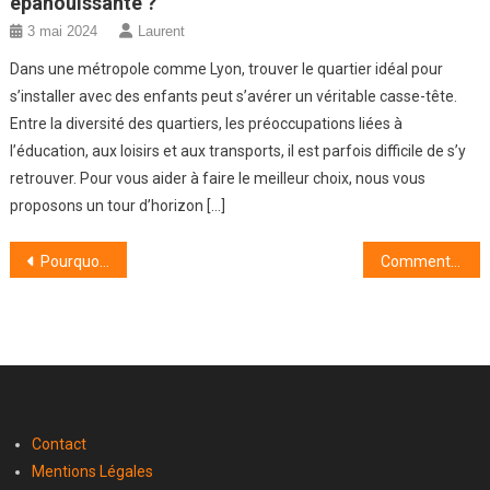
épanouissante ?
3 mai 2024
Laurent
Dans une métropole comme Lyon, trouver le quartier idéal pour
s’installer avec des enfants peut s’avérer un véritable casse-tête.
Entre la diversité des quartiers, les préoccupations liées à
l’éducation, aux loisirs et aux transports, il est parfois difficile de s’y
retrouver. Pour vous aider à faire le meilleur choix, nous vous
proposons un tour d’horizon […]
Navigation
Pourquoi réparer son électroménager en panne avec des pièces détachées ?
Comment bien choisir un canapé design ?
de
l’article
Contact
Mentions Légales