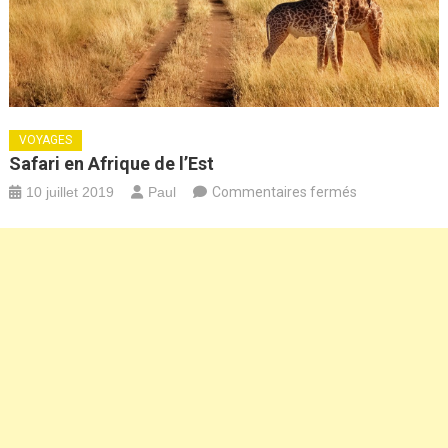
VOYAGES
Safari en Afrique de l’Est
sur
10 juillet 2019
Paul
Commentaires fermés
Safari
en
Afrique
de
l’Est