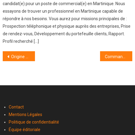
candidat(e) pour un poste de commercial(e) en Martinique. Nous
essayons de trouver un professionnel en Martinique capable de
répondre à nos besoins. Vous aurez pour missions principales de :
Prospection téléphonique et physique auprès des entreprises, Prise
de rendez-vous, Développement du portefeuille clients, Rapport.
Profil recherché […]
Navigation
Origine du certificat de non-gage ?
Commander un Kbis : les différentes options
de
l’article
Contact
Mentions Légales
Politique de confidentialité
Équipe éditoriale