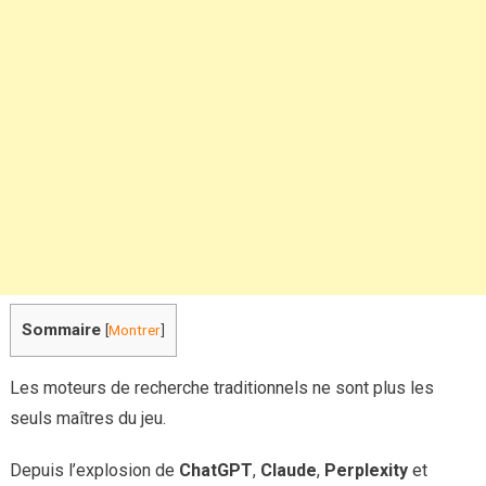
en
train
de
tout
boulever
en
silence
Sommaire
[
Montrer
]
Les moteurs de recherche traditionnels ne sont plus les
seuls maîtres du jeu.
Depuis l’explosion de
ChatGPT
,
Claude
,
Perplexity
et