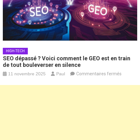
HIGH-TECH
SEO dépassé ? Voici comment le GEO est en train
de tout bouleverser en silence
sur
11 novembre 2025
Paul
Commentaires fermés
SEO
dépassé
?
Voici
commen
le
GEO
est