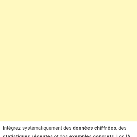
Intégrez systématiquement des
données chiffrées
, des
statistiques récentes
et des
exemples concrets
. Les IA