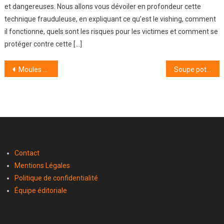
et dangereuses. Nous allons vous dévoiler en profondeur cette
technique frauduleuse, en expliquant ce qu’est le vishing, comment
il fonctionne, quels sont les risques pour les victimes et comment se
protéger contre cette […]
Navigation
Moules alla puttanesca : la recette italienne express qui fait voyager les papilles
Soupe potimarron–châtaignes ultra onctueuse : ma recette réconfortante de saison
de
l’article
Contact
Mentions Légales
Politique de confidentialité
Équipe éditoriale