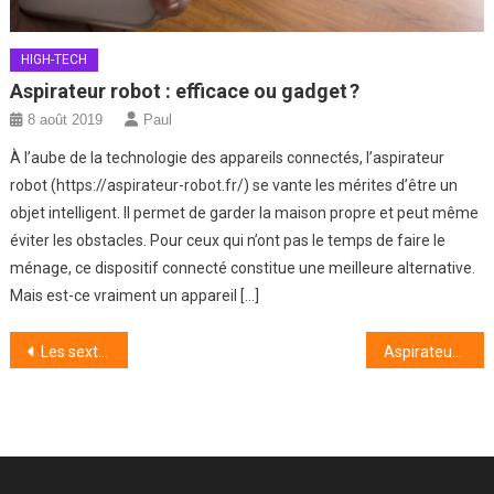
HIGH-TECH
Aspirateur robot : efficace ou gadget ?
8 août 2019
Paul
À l’aube de la technologie des appareils connectés, l’aspirateur
robot (https://aspirateur-robot.fr/) se vante les mérites d’être un
objet intelligent. Il permet de garder la maison propre et peut même
éviter les obstacles. Pour ceux qui n’ont pas le temps de faire le
ménage, ce dispositif connecté constitue une meilleure alternative.
Mais est-ce vraiment un appareil […]
Navigation
Les sextoys : un allié du couple
Aspirateur Dyson en panne : comment le réparer ?
de
l’article