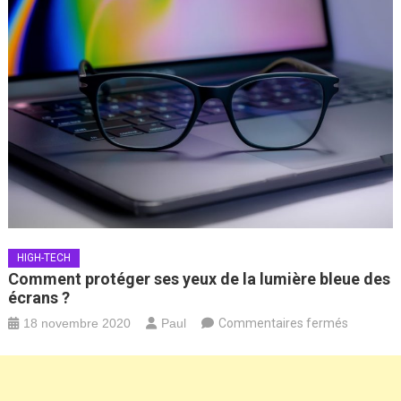
HIGH-TECH
Comment protéger ses yeux de la lumière bleue des
écrans ?
sur
18 novembre 2020
Paul
Commentaires fermés
Commen
protéger
ses