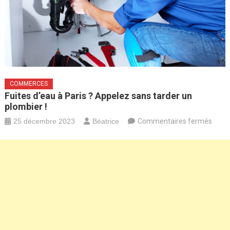
COMMERCES
Fuites d’eau à Paris ? Appelez sans tarder un
plombier !
sur
25 décembre 2023
Béatrice
Commentaires fermés
Fuite
d’eau
à
Paris
?
Appe
sans
tarde