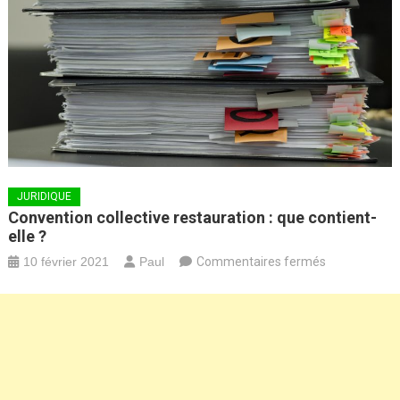
JURIDIQUE
Convention collective restauration : que contient-
elle ?
sur
10 février 2021
Paul
Commentaires fermés
Convention
collective
restauration
:
que
contient-