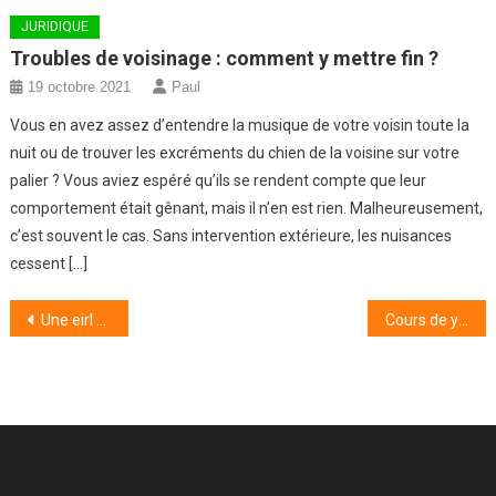
JURIDIQUE
Troubles de voisinage : comment y mettre fin ?
19 octobre 2021
Paul
Vous en avez assez d’entendre la musique de votre voisin toute la
nuit ou de trouver les excréments du chien de la voisine sur votre
palier ? Vous aviez espéré qu’ils se rendent compte que leur
comportement était gênant, mais il n’en est rien. Malheureusement,
c’est souvent le cas. Sans intervention extérieure, les nuisances
cessent […]
Navigation
Une eirl possède-t-elle un extrait de k bis ?
Cours de yoga Marseille : notre guide complet 2021
de
l’article